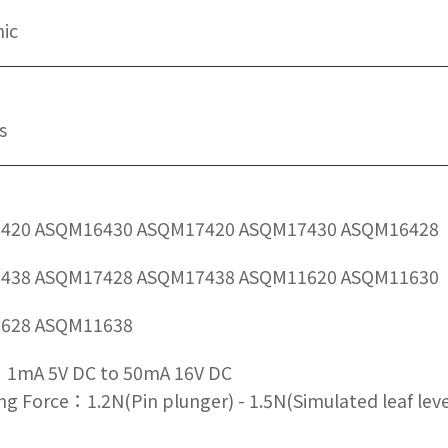
ic
s
420 ASQM16430 ASQM17420 ASQM17430 ASQM16428
438 ASQM17428 ASQM17438 ASQM11620 ASQM11630
628 ASQM11638
：1mA 5V DC to 50mA 16V DC
ng Force：1.2N(Pin plunger) - 1.5N(Simulated leaf leve