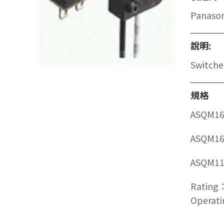
Panason
說明:
Switche
規格
ASQM16
ASQM16
ASQM11
Rating
Operati